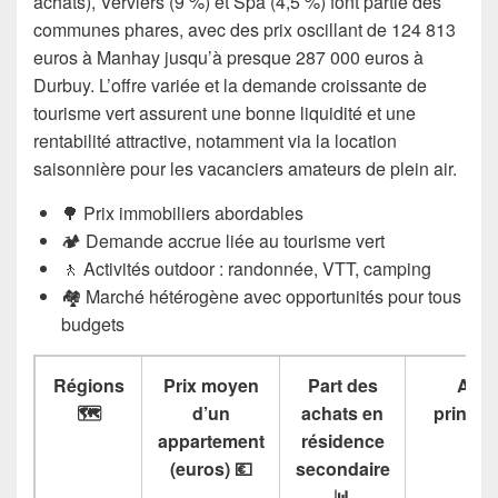
achats), Verviers (9 %) et Spa (4,5 %) font partie des
communes phares, avec des prix oscillant de 124 813
euros à Manhay jusqu’à presque 287 000 euros à
Durbuy. L’offre variée et la demande croissante de
tourisme vert assurent une bonne liquidité et une
rentabilité attractive, notamment via la location
saisonnière pour les vacanciers amateurs de plein air.
🌳 Prix immobiliers abordables
🏕️ Demande accrue liée au tourisme vert
🚶 Activités outdoor : randonnée, VTT, camping
🏘️ Marché hétérogène avec opportunités pour tous
budgets
Régions
Prix moyen
Part des
Atou
🗺️
d’un
achats en
princip
appartement
résidence
(euros) 💶
secondaire
📊