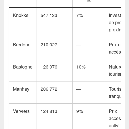
Knokke
547 133
7%
Investiss
de prestig
proximité
Bredene
210 027
—
Prix modé
accès à l
Bastogne
126 076
10%
Nature,
tourisme 
Manhay
286 772
—
Tourisme 
tranquillit
Verviers
124 813
9%
Prix
accessibl
activités