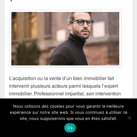
L’acquisition ou la vente d’un bien immobilier fait
intervenir plusieurs acteurs parmi lesquels l’expert
immobilier. Professionnel impartial, son intervention
permet d’avoir une meilleure estimation du bien. Mais
Nous utilisons des cookies pour vous garantir la meilleure
dans le fond, qu’est-ce qu’un expert en immobilier ?
expérience sur notre site web. Si vous continuez à utiliser ce
Zoom sur ce professionnel tant
site, nous supposerons que vous en êtes satisfait.
Ok