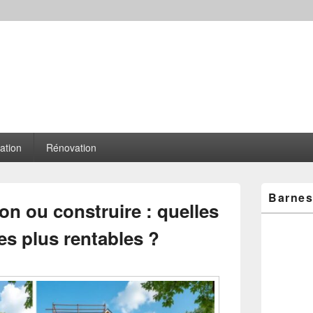
ation
Rénovation
Zone
Barne
principale
n ou construire : quelles
de
widget
es plus rentables ?
pour
la
barre
latérale