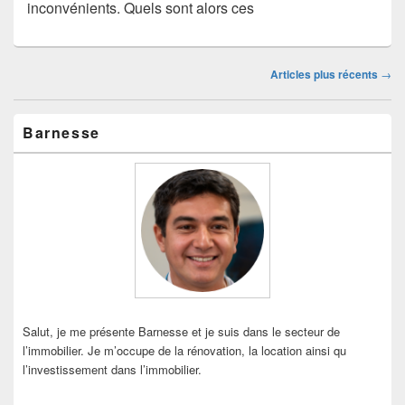
inconvénients. Quels sont alors ces
Navigation
Articles plus récents
→
dans
les
Zone
articles
Barnesse
principale
de
widget
pour
la
barre
latérale
Salut, je me présente Barnesse et je suis dans le secteur de
l’immobilier. Je m’occupe de la rénovation, la location ainsi qu
l’investissement dans l’immobilier.