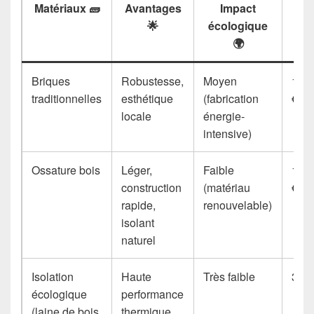
Matériaux 🧱
Avantages
Impact
🌟
écologique
m
🌍
Briques
Robustesse,
Moyen
150 
traditionnelles
esthétique
(fabrication
€
locale
énergie-
intensive)
Ossature bois
Léger,
Faible
180 
construction
(matériau
€
rapide,
renouvelable)
isolant
naturel
Isolation
Haute
Très faible
30 –
écologique
performance
(laine de bois,
thermique