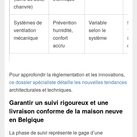
chanvre)
Systèmes de
Prévention
Variable
5.00
ventilation
humidité,
selon le
15.0
mécanique
confort
système
(inst
accru
comp
Pour approfondir la règlementation et les innovations,
ce dossier spécialiste détaille les nouvelles tendances
architecturales et techniques.
Garantir un suivi rigoureux et une
livraison conforme de la maison neuve
en Belgique
La phase de suivi représente le gage d’une