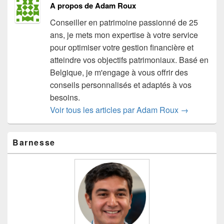
A propos de Adam Roux
Conseiller en patrimoine passionné de 25
ans, je mets mon expertise à votre service
pour optimiser votre gestion financière et
atteindre vos objectifs patrimoniaux. Basé en
Belgique, je m'engage à vous offrir des
conseils personnalisés et adaptés à vos
besoins.
Voir tous les articles par Adam Roux
→
Zone
Barnesse
principale
de
widget
pour
la
barre
latérale