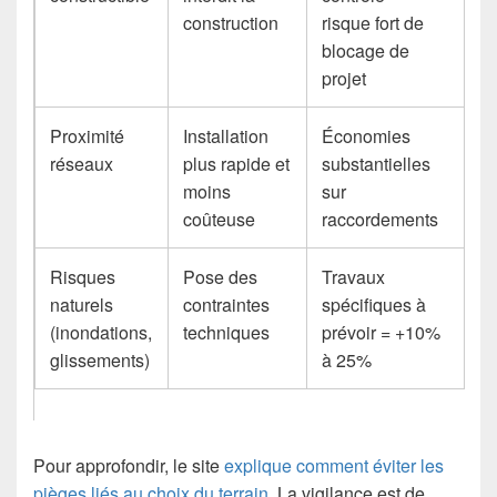
construction
risque fort de
blocage de
projet
Proximité
Installation
Économies
réseaux
plus rapide et
substantielles
moins
sur
coûteuse
raccordements
Risques
Pose des
Travaux
naturels
contraintes
spécifiques à
(inondations,
techniques
prévoir = +10%
glissements)
à 25%
Pour approfondir, le site
explique comment éviter les
pièges liés au choix du terrain
. La vigilance est de